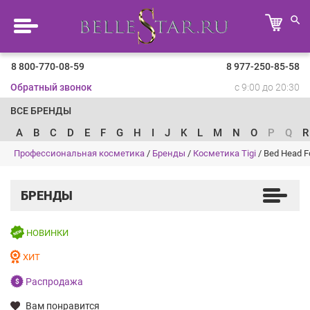
8 800-770-08-59
8 977-250-85-58
Обратный звонок
с 9:00 до 20:30
ВСЕ БРЕНДЫ
A
B
C
D
E
F
G
H
I
J
K
L
M
N
O
P
Q
R
Профессиональная косметика
/
Бренды
/
Косметика Tigi
/
Bed Head 
БРЕНДЫ
НОВИНКИ
ХИТ
Распродажа
Вам понравится