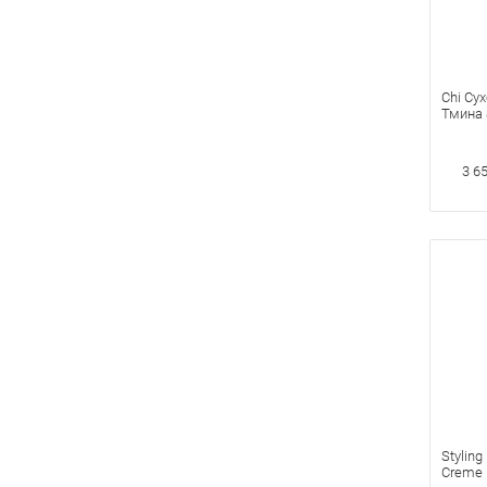
Chi Су
Тмина 
3 6
Styling
Creme 