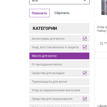
Все
Показать
Oribe G
КАТЕГОРИИ
Набор 
Шампу
2х250 
Аксессуары для волос
50 мл
22 77
Уход, восстановление и защита
Масло для волос
От выпадения волос
Средства для укладки
Термозащита для волос
Уход за окрашенными волосами
Средства для окрашивания
J Bever