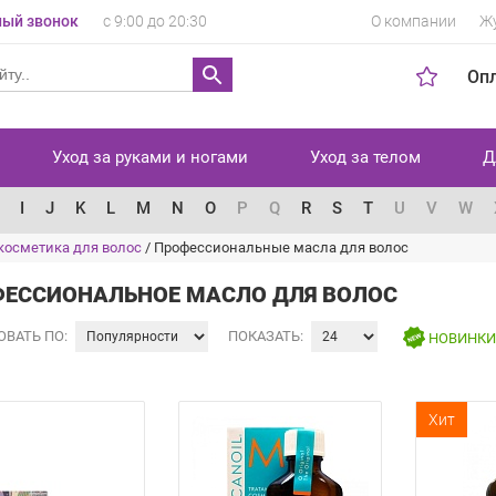
ый звонок
с 9:00 до 20:30
О компании
Ж
Оп
Уход за руками и ногами
Уход за телом
Д
I
J
K
L
M
N
O
P
Q
R
S
T
U
V
W
косметика для волос
/
Профессиональные масла для волос
ЕССИОНАЛЬНОЕ МАСЛО ДЛЯ ВОЛОС
ОВАТЬ ПО:
ПОКАЗАТЬ:
НОВИНК
Хит