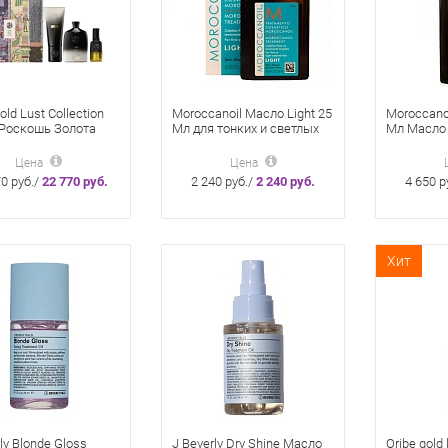
old Lust Collection
Moroccanoil Масло Light 25
Moroccano
Роскошь Золота
Мл для тонких и светлых
Мл Масло
нь+Кондиционер
волос
Восстана
мл+Масло для волос
Всех Типо
Цена
Цена
0 руб./
22 770 руб.
2 240 руб./
2 240 руб.
4 650 р
Хит
ly Blonde Gloss
J Beverly Dry Shine Масло
Oribe gold 