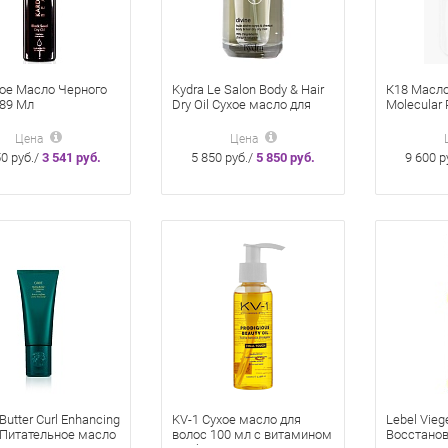
хое Масло Черного
Kydra Le Salon Body & Hair
К18 Масло
89 Мл
Dry Oil Сухое масло для
Molecular R
волос и тела с
для молек
растительными маслами
восстанов
Цена
Цена
100 мл
50 руб./
3 541 руб.
5 850 руб./
5 850 руб.
9 600 р
 Butter Curl Enhancing
KV-1 Сухое масло для
Lebel Vieg
Питательное масло
волос 100 мл c витамином
Восстанов