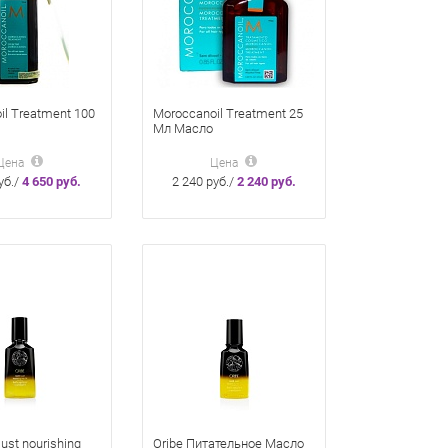
il Treatment 100
Moroccanoil Treatment 25
Мл Масло
вливающее Для
Восстанавливающее Для
в Волос
Всех Типов Волос
Цена
Цена
уб./
4 650 руб.
2 240 руб./
2 240 руб.
lust nourishing
Oribe Питательное Масло