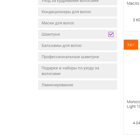
Уход за кудрявыми волосами
Масло 
блеска
Кондиционеры для волос
3 6
Маски для волос
Шампуни
Хит
Бальзамы для волос
Профессиональные шампуни
Подарки и наборы по уходу за
волосами
Ламинирование
Morocc
Light 
Светлы
4 0