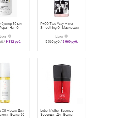
-бустер 30 мл
R+CO Two-Way Mirror
epair Hair Oil
Smoothing Oil Масло для
улярного
волос 60 мл
ления волос
Цена
Цена
уб./
9 312 руб.
5 060 руб./
5 060 руб.
e Oil Масло Для
Lebel Mother Essence
ления Волос 90
Эссенция Для Волос