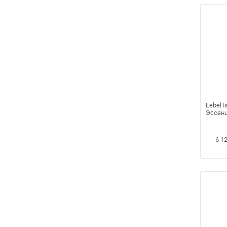
Lebel I
Эссенц
Мл
6 1