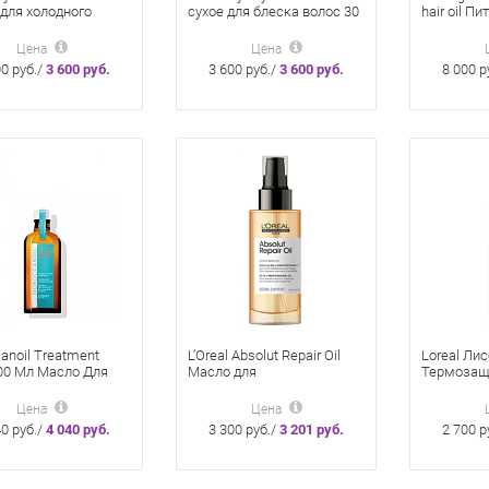
для холодного
сухое для блеска волос 30
hair oil П
 волос 30 мл
мл
Для Воло
Золота 10
Цена
Цена
00 руб./
3 600 руб.
3 600 руб./
3 600 руб.
8 000 р
anoil Treatment
L’Oreal Absolut Repair Oil
Loreal Ли
100 Мл Масло Для
Масло для
Термозащ
х/Тонких Волос
восстановления волос
Сияние 12
Лореаль 10-in-1 90 мл
Цена
Цена
40 руб./
4 040 руб.
3 300 руб./
3 201 руб.
2 700 р