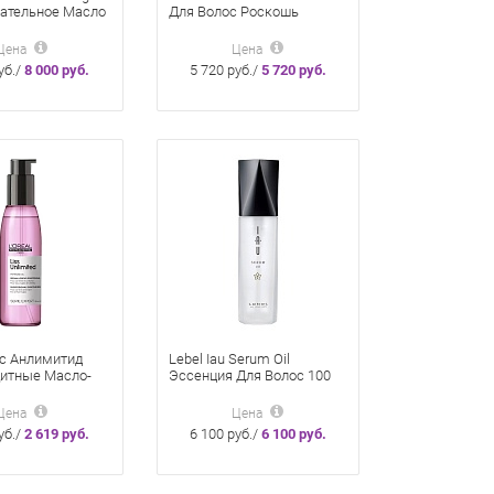
итательное Масло
Для Волос Роскошь
с Роскошь
Золота 50 Мл
0 Мл
Цена
Цена
уб./
8 000 руб.
5 720 руб./
5 720 руб.
сс Анлимитид
Lebel Iau Serum Oil
итные Масло-
Эссенция Для Волос 100
5 Мл
Мл
Цена
Цена
уб./
2 619 руб.
6 100 руб./
6 100 руб.