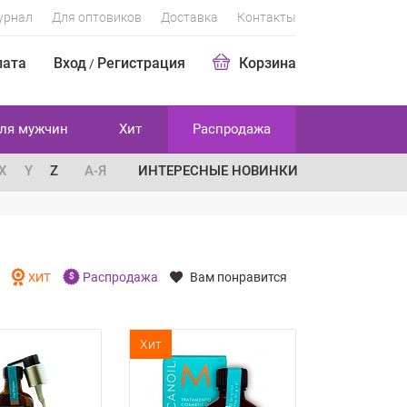
урнал
Для оптовиков
Доставка
Контакты
лата
Вход
Регистрация
Корзина
/
ля мужчин
Хит
Распродажа
X
Y
Z
А-Я
ИНТЕРЕСНЫЕ НОВИНКИ
Распродажа
Вам понравится
И
ХИТ
Хит