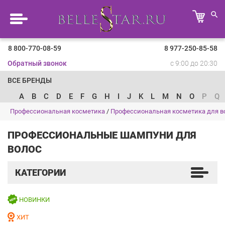
8 800-770-08-59
8 977-250-85-58
Обратный звонок
с 9:00 до 20:30
ВСЕ БРЕНДЫ
A
B
C
D
E
F
G
H
I
J
K
L
M
N
O
P
Q
Профессиональная косметика
/
Профессиональная косметика для в
ПРОФЕССИОНАЛЬНЫЕ ШАМПУНИ ДЛЯ
ВОЛОС
КАТЕГОРИИ
НОВИНКИ
ХИТ