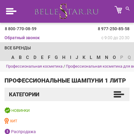
8 800-770-08-59
8 977-250-85-58
Обратный звонок
с 9:00 до 20:30
ВСЕ БРЕНДЫ
A
B
C
D
E
F
G
H
I
J
K
L
M
N
O
P
Q
Профессиональная косметика
/
Профессиональная косметика для в
ПРОФЕССИОНАЛЬНЫЕ ШАМПУНИ 1 ЛИТР
КАТЕГОРИИ
НОВИНКИ
ХИТ
Распродажа