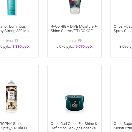
anoil Luminous
R+Co HIGH DIVE Moisture +
Oribe Mysti
ay Strong 330 Мл
Shine Сreme/ГЛУБОКОЕ
Spray Спр
льной Фиксации
ПОГРУЖЕНИЕ
Возрожде
увлажняющий крем для
50Мл
Цена
Цена
блеска 147 мл
90 руб./
3 390 руб.
5 070 руб./
5 070 руб.
3 090 р
ROPHY Shine
Oribe Curl Gelee For Shine &
Oribe Supe
e Spray/ТРОФЕЙ
Definition Гель для блеска
Moisturizi