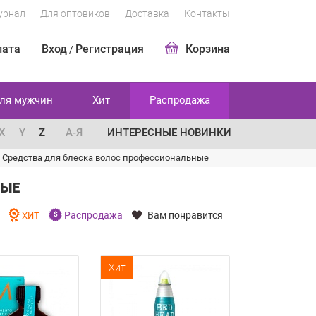
урнал
Для оптовиков
Доставка
Контакты
лата
Вход
Регистрация
Корзина
/
ля мужчин
Хит
Распродажа
X
Y
Z
А-Я
ИНТЕРЕСНЫЕ НОВИНКИ
/
Средства для блеска волос профессиональные
НЫЕ
Распродажа
Вам понравится
И
ХИТ
Хит