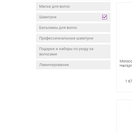
Маски для волос
Шампуни
Бальзамы для волос
Профессиональные шампуни
Подарки и наборы по уходу за
волосами
Morocc
Ламинирование
Hairsp
Лак Си
Эласт.
1 6