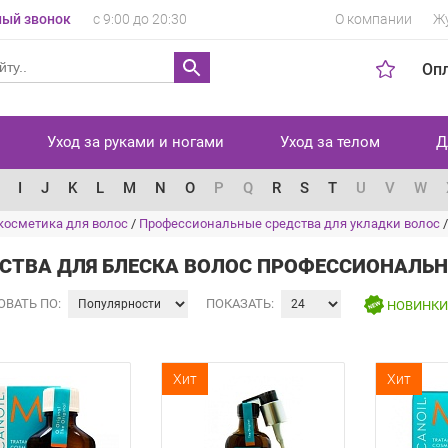
ый звонок
с 9:00 до 20:30
О компании
Ж
Оп
Уход за руками и ногами
Уход за телом
Д
I
J
K
L
M
N
O
P
Q
R
S
T
U
V
W
косметика для волос
/
Профессиональные средства для укладки волос
СТВА ДЛЯ БЛЕСКА ВОЛОС ПРОФЕССИОНАЛЬ
ОВАТЬ ПО:
ПОКАЗАТЬ:
НОВИНК
Хит
Хит