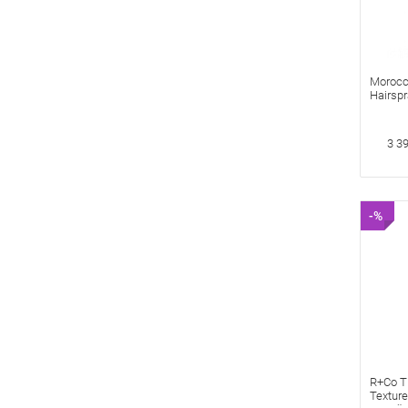
Morocc
Hairspr
Лак Си
3 3
-%
R+Co T
Textur