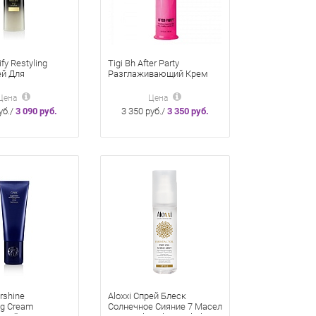
fy Restyling
Tigi Bh After Party
ей Для
Разглаживающий Крем
ния Укладки
Для Придания Блеска И
Свежести Волосам 100 Мл
Цена
Цена
уб./
3 090 руб.
3 350 руб./
3 350 руб.
rshine
Aloxxi Спрей Блеск
ng Cream
Солнечное Сияние 7 Масел