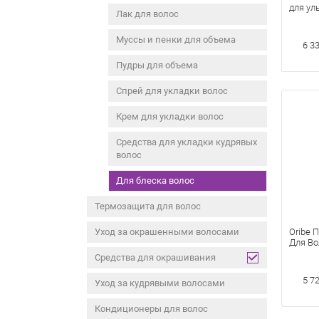
для ул
Лак для волос
яркост
мл Ult
Муссы и пенки для объема
Chine 
6 3
Clisssi
компл
Пудры для объема
Спрей для укладки волос
Крем для укладки волос
Средства для укладки кудрявых
волос
Для блеска волос
Термозащита для волос
Уход за окрашенными волосами
Oribe 
Для Во
Золота
Средства для окрашивания
5 7
Уход за кудрявыми волосами
Кондиционеры для волос