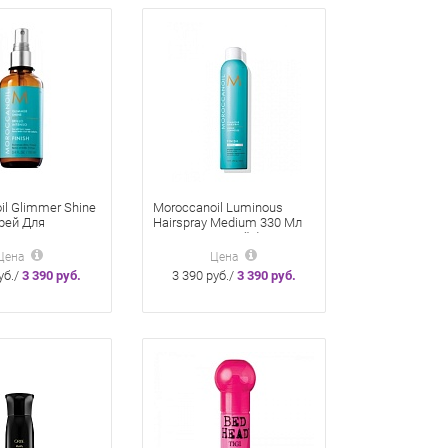
il Glimmer Shine
Moroccanoil Luminous
рей Для
Hairspray Medium 330 Мл
 Волосам
Лак Эластичной Фиксации
го Блеска
Цена
Цена
уб./
3 390 руб.
3 390 руб./
3 390 руб.