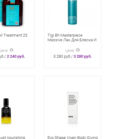
il Treatment 25
Tigi Bh Masterpiece
Massive Лак Для Блеска И
вливающее Для
Фиксации Волос 340 Мл
в Волос
Цена
Цена
уб./
2 240 руб.
3 280 руб./
3 280 руб.
lust nourishing
Evo Shape Vixen Body Giving