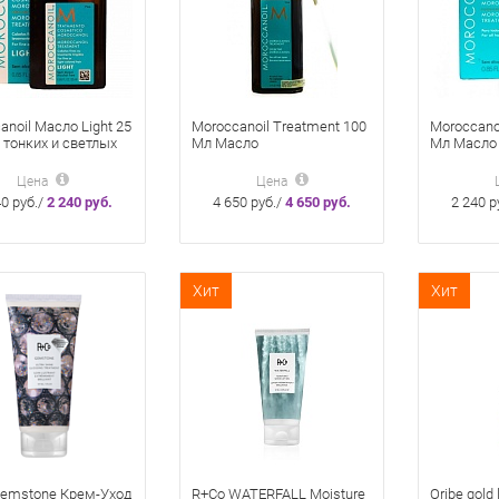
anoil Масло Light 25
Moroccanoil Treatment 100
Moroccano
 тонких и светлых
Мл Масло
Мл Масло
Восстанавливающее Для
Восстана
Всех Типов Волос
Всех Типо
Цена
Цена
40 руб./
2 240 руб.
4 650 руб./
4 650 руб.
2 240 р
Хит
Хит
emstone Крем-Уход
R+Co WATERFALL Moisture
Oribe gold 