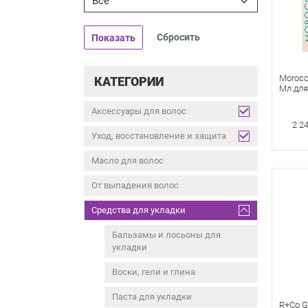
Все
Показать
Morocc
КАТЕГОРИИ
Мл для
волос
Аксессуары для волос
2 2
Уход, восстановление и защита
Масло для волос
От выпадения волос
Средства для укладки
Бальзамы и лосьоны для
укладки
Воски, гели и глина
Паста для укладки
R+Co G