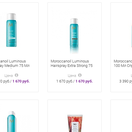
anoil Luminous
Moroccanoil Luminous
Moroccano
ray Medium 75 Мл
Hairspray Extra Strong 75
100 Мл Сп
яющий Для Волос
Мл Лак Для Волос
Придания
 Фиксации
Мерцающе
Цена
Цена
70 руб./
1 670 руб.
1 670 руб./
1 670 руб.
3 390 р