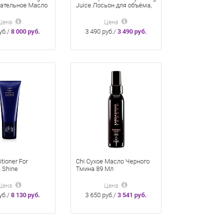
итательное Масло
Juice Лосьон для объёма,
с Роскошь
Текстуры, Блеска 200 Мл
0 Мл
Цена
Цена
уб./
8 000 руб.
3 490 руб./
3 490 руб.
itioner For
Chi Сухое Масло Черного
& Shine
Тмина 89 Мл
ер Для Блеска
ое Сияние
Цена
Цена
уб./
8 130 руб.
3 650 руб./
3 541 руб.