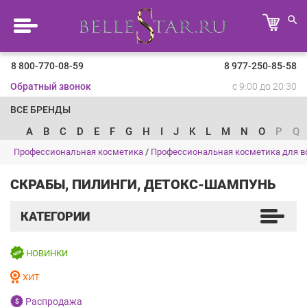
8 800-770-08-59
8 977-250-85-58
Обратный звонок
с 9:00 до 20:30
ВСЕ БРЕНДЫ
A
B
C
D
E
F
G
H
I
J
K
L
M
N
O
P
Q
Профессиональная косметика
/
Профессиональная косметика для в
СКРАБЫ, ПИЛИНГИ, ДЕТОКС-ШАМПУНЬ
КАТЕГОРИИ
НОВИНКИ
ХИТ
Распродажа