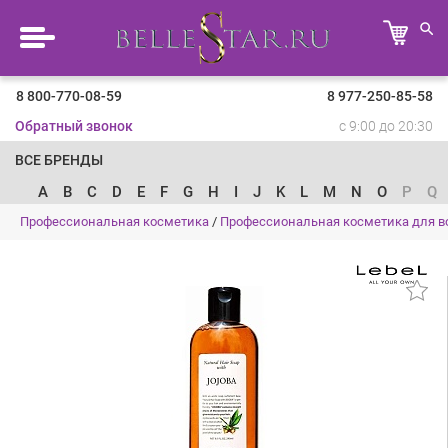
8 800-770-08-59
8 977-250-85-58
Обратный звонок
с 9:00 до 20:30
ВСЕ БРЕНДЫ
A
B
C
D
E
F
G
H
I
J
K
L
M
N
O
P
Q
Профессиональная косметика
/
Профессиональная косметика для в