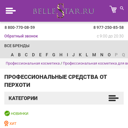
8 800-770-08-59
8 977-250-85-58
Обратный звонок
с 9:00 до 20:30
ВСЕ БРЕНДЫ
A
B
C
D
E
F
G
H
I
J
K
L
M
N
O
P
Q
Профессиональная косметика
/
Профессиональная косметика для в
ПРОФЕССИОНАЛЬНЫЕ СРЕДСТВА ОТ
ПЕРХОТИ
КАТЕГОРИИ
НОВИНКИ
ХИТ