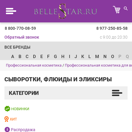
8 800-770-08-59
8 977-250-85-58
Обратный звонок
с 9:00 до 20:30
ВСЕ БРЕНДЫ
A
B
C
D
E
F
G
H
I
J
K
L
M
N
O
P
Q
Профессиональная косметика
/
Профессиональная косметика для в
СЫВОРОТКИ, ФЛЮИДЫ И ЭЛИКСИРЫ
КАТЕГОРИИ
НОВИНКИ
ХИТ
Распродажа