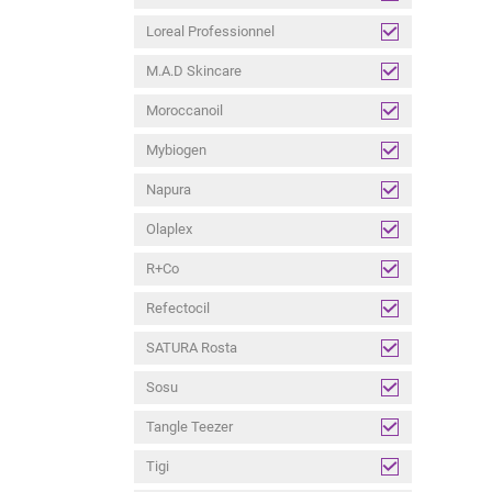
Loreal Professionnel
M.A.D Skincare
Moroccanoil
Mybiogen
Napura
Olaplex
R+Co
Refectocil
SATURA Rosta
Sosu
Tangle Teezer
Tigi