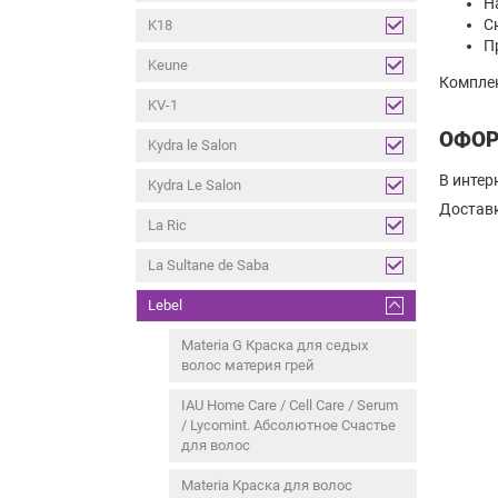
Н
С
K18
П
Keune
Комплек
KV-1
ОФОР
Kydra le Salon
В интер
Kydra Le Salon
Доставк
La Ric
La Sultane de Saba
Lebel
Materia G Краска для седых
волос материя грей
IAU Home Care / Cell Care / Serum
/ Lycomint. Абсолютное Счастье
для волос
Materia Краска для волос