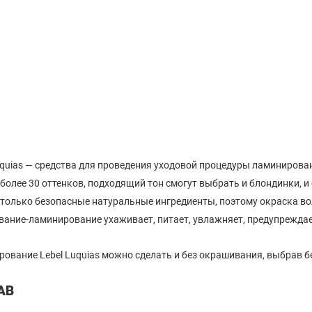
uquias — средства для проведения уходовой процедуры ламинирова
 более 30 оттенков, подходящий тон смогут выбрать и блондинки, и
 только безопасные натуральные ингредиенты, поэтому окраска вол
ание-ламинирование ухаживает, питает, увлажняет, предупреждает
ование Lebel Luquias можно сделать и без окрашивания, выбрав б
АВ