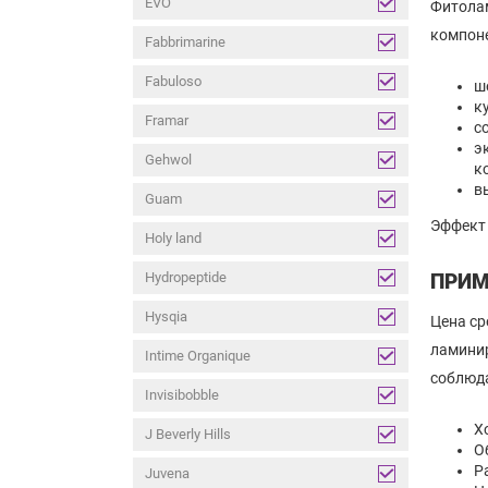
EVO
Фитолам
компон
Fabbrimarine
Fabuloso
ш
к
Framar
с
э
Gehwol
к
в
Guam
Эффект 
Holy land
Hydropeptide
ПРИМ
Hysqia
Цена ср
ламинир
Intime Organique
соблюда
Invisibobble
Х
J Beverly Hills
О
Р
Juvena