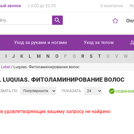
ый звонок
с 9:00 до 20:30
О компании
Ж
Оп
Уход за руками и ногами
Уход за телом
Д
I
J
K
L
M
N
O
P
Q
R
S
T
U
V
W
 Lebel
/
Luquias. Фитоламинирование волос
L LUQUIAS. ФИТОЛАМИНИРОВАНИЕ ВОЛОС
ОВАТЬ ПО:
ПОКАЗАТЬ:
НОВИНК
в удовлетворяющих вашему запросу не найдено