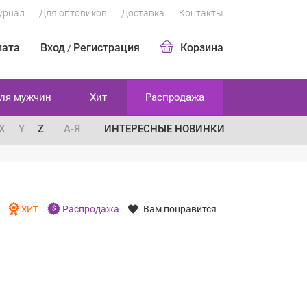
урнал
Для оптовиков
Доставка
Контакты
лата
Вход
Регистрация
Корзина
/
ля мужчин
Хит
Распродажа
X
Y
Z
А-Я
ИНТЕРЕСНЫЕ НОВИНКИ
Распродажа
Вам понравится
И
ХИТ