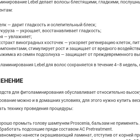
инирование Lebel делает волосы блестящими, гладкими, послуш
ентам:
елк — дарит гладкость и ослепительный блеск;
укуруза — укрощает, восстанавливает гладкость;
оя — увлажняет;
кстракт виноградных косточек — ускоряет регенерацию клеток, пи
омпонентами, стимулирует рост и защищает от вредного воздейст
ыжимка из семян подсолнуха — защищает от преждевременного вы
ламинирования Lebel для волос сохраняется в течение 4–8 недель
ЕНЕНИЕ
едств для фитоламинирования обуславливает относительно высок
ование можно и в домашних условиях, для этого нужно купить вес
ть технику проведения процедуры:
орошо промыть голову шампунем Proscenia, бальзам не применять.
бработать подсохшие пряди составом AC Pretreatment.
авномерно нанести окрашивающий ламинат, отступив от корней пр