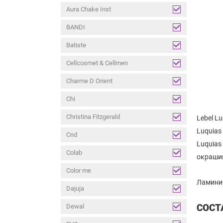
Aura Chake Inst
BANDI
Batiste
Cellcosmet & Cellmen
Charme D Orient
Chi
Christina Fitzgerald
Lebel L
Luquias
Cnd
Luquias
Colab
окрашив
Color me
Ламинир
Dajuja
СОСТ
Dewal