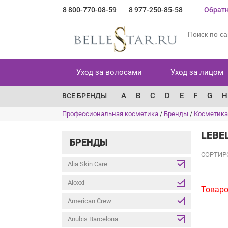
8 800-770-08-59
8 977-250-85-58
Обратн
Уход за волосами
Уход за лицом
A
B
C
D
E
F
G
H
ВСЕ БРЕНДЫ
Профессиональная косметика
/
Бренды
/
Косметика
LEBE
БРЕНДЫ
СОРТИР
Alia Skin Care
Aloxxi
Товаро
American Crew
Anubis Barcelona