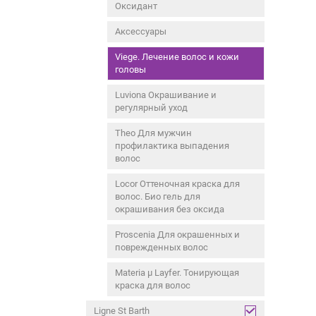
Оксидант
Аксессуары
Viege. Лечение волос и кожи
головы
Luviona Окрашивание и
регулярный уход
Theo Для мужчин
профилактика выпадения
волос
Locor Оттеночная краска для
волос. Био гель для
окрашивания без оксида
Proscenia Для окрашенных и
поврежденных волос
Materia µ Layfer. Тонирующая
краска для волос
Ligne St Barth