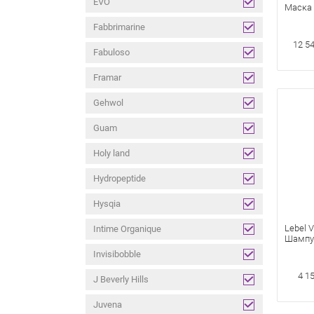
EVO
Маска 
Увлажн
Fabbrimarine
12 54
Fabuloso
Framar
Gehwol
Guam
Holy land
Hydropeptide
Hysqia
Lebel 
Intime Organique
Шампу
Восст
Invisibobble
Волос 
Мл
4 1
J Beverly Hills
Juvena