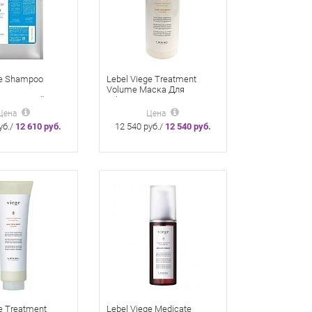
ge Shampoo
Lebel Viege Treatment
Volume Маска Для
вливающий Для
Объема Волос 600 Мл
ожи Головы 1000
Цена
Цена
уб./
12 610 руб.
12 540 руб./
12 540 руб.
e Treatment
Lebel Viege Medicate