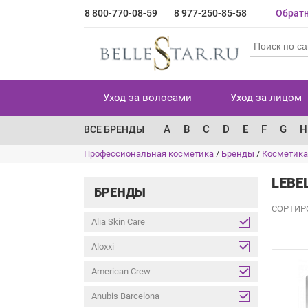
8 800-770-08-59
8 977-250-85-58
Обратн
Уход за волосами
Уход за лицом
A
B
C
D
E
F
G
H
ВСЕ БРЕНДЫ
Профессиональная косметика
/
Бренды
/
Косметика
LEBE
БРЕНДЫ
СОРТИР
Alia Skin Care
Aloxxi
American Crew
Anubis Barcelona