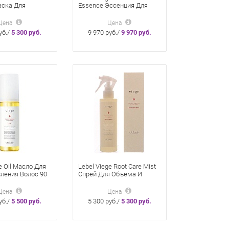
аска Для
Essence Эссенция Для
олос 240 Мл
Роста Волос 100 Мл
Цена
Цена
уб./
5 300 руб.
9 970 руб./
9 970 руб.
e Oil Масло Для
Lebel Viege Root Care Mist
ления Волос 90
Спрей Для Объема И
Укрепления Волос 180 Мл
Цена
Цена
уб./
5 500 руб.
5 300 руб./
5 300 руб.