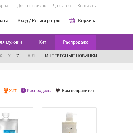
урнал
Для оптовиков
Доставка
Контакты
лата
Вход
Регистрация
Корзина
/
ля мужчин
Хит
Распродажа
X
Y
Z
А-Я
ИНТЕРЕСНЫЕ НОВИНКИ
Распродажа
Вам понравится
И
ХИТ