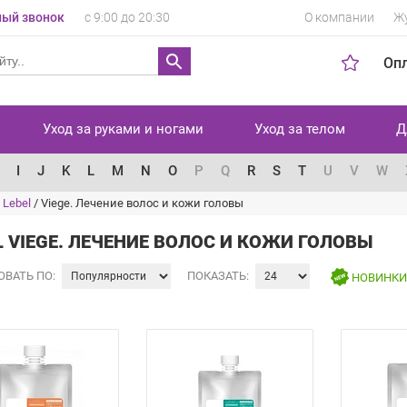
ый звонок
с 9:00 до 20:30
О компании
Ж
Оп
Уход за руками и ногами
Уход за телом
Д
I
J
K
L
M
N
O
P
Q
R
S
T
U
V
W
 Lebel
/
Viege. Лечение волос и кожи головы
L VIEGE. ЛЕЧЕНИЕ ВОЛОС И КОЖИ ГОЛОВЫ
ОВАТЬ ПО:
ПОКАЗАТЬ:
НОВИНК