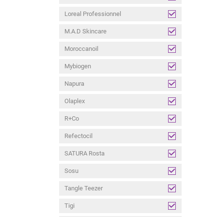
Loreal Professionnel
M.A.D Skincare
Moroccanoil
Mybiogen
Napura
Olaplex
R+Co
Refectocil
SATURA Rosta
Sosu
Tangle Teezer
Tigi