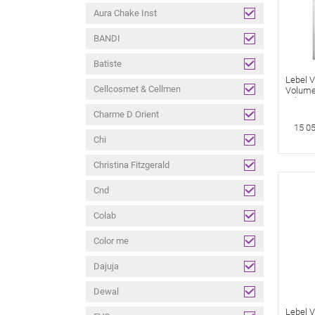
Aura Chake Inst
BANDI
Batiste
Lebel 
Cellcosmet & Cellmen
Volume
Объема
Charme D Orient
15 05
Chi
Christina Fitzgerald
Cnd
Colab
Color me
Dajuja
Dewal
Lebel V