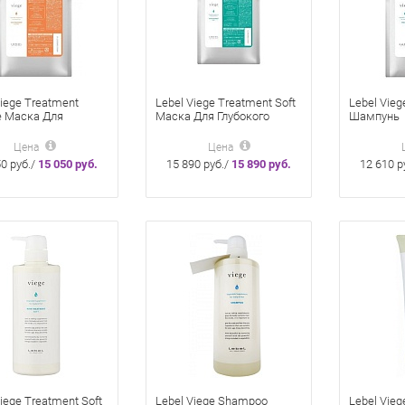
Viege Treatment
Lebel Viege Treatment Soft
Lebel Vie
 Маска Для
Маска Для Глубокого
Шампунь
 Волос 1000 Мл
Увлажнения Волос 1000
Восстана
Мл
Волос И К
Цена
Цена
Мл
0 руб./
15 050 руб.
15 890 руб./
15 890 руб.
12 610 р
iege Treatment Soft
Lebel Viege Shampoo
Lebel Vieg