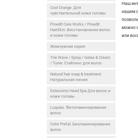
Наш инт
Cool Orange. Для
нашем с
чувствительной кожи головы
позволи
Proedit Care Works / Proedit
можно с
HairSkin. Восстановление волос
и кожи головы
или вос
Жемчужная серия
Trie Wave / Spray / Gelee & Cream
/ Tuner. Стайлинг для волос
Natural hair soap & treatment.
Натуральная линия
Estessimo Head Spa Для волос и
кожи головы
Luquias. Фитоламинирование
волос
Color Prefal. Биоламинирование
волос