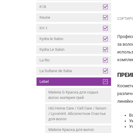
K18
Keune
СОРТИРО
KV-1
Професс
Kydra le Salon
за воло
Kydra Le Salon
использ
комплек
La Ric
La Sultane de Saba
ПРЕИ
Lebel
Космети
Materia G Краска для седых
различн
волос материя грей
линейки
IAU Home Care / Cell Care / Serum
/ Lycomint. Абсолютное Счастье
В
для волос
У
У
Materia Краска для волос