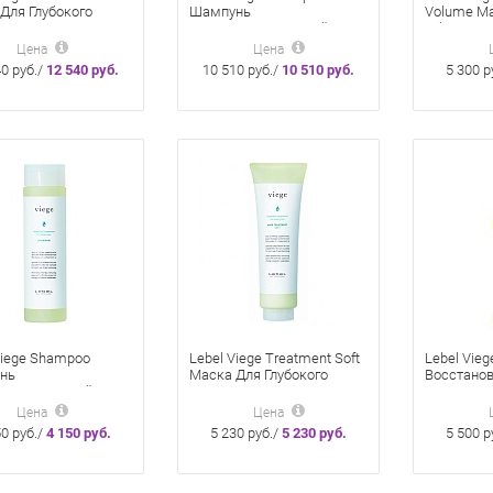
Для Глубокого
Шампунь
Volume М
ения Волос 600 Мл
Восстанавливающий Для
Объема В
Волос И Кожи Головы 600
Цена
Цена
Мл
0 руб./
12 540 руб.
10 510 руб./
10 510 руб.
5 300 р
Viege Shampoo
Lebel Viege Treatment Soft
Lebel Vieg
нь
Маска Для Глубокого
Восстанов
анавливающий Для
Увлажнения Волос 240 Мл
Мл
И Кожи Головы 240
Цена
Цена
50 руб./
4 150 руб.
5 230 руб./
5 230 руб.
5 500 р