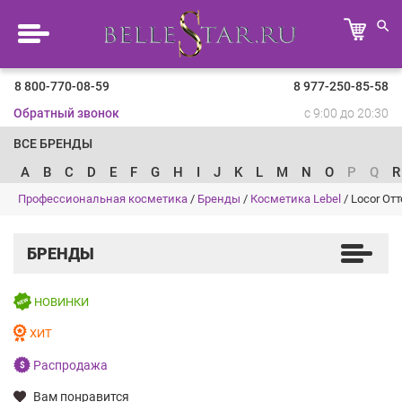
8 800-770-08-59
8 977-250-85-58
Обратный звонок
с 9:00 до 20:30
ВСЕ БРЕНДЫ
A
B
C
D
E
F
G
H
I
J
K
L
M
N
O
P
Q
R
Профессиональная косметика
/
Бренды
/
Косметика Lebel
/
Locor От
БРЕНДЫ
НОВИНКИ
ХИТ
Распродажа
Вам понравится