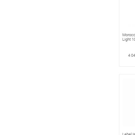
Morocc
Light 
Светлы
4 0
Lebel I