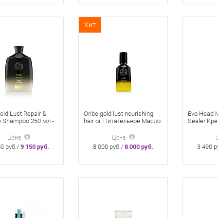
Хит
old Lust Repair &
Oribe gold lust nourishing
Evo Head M
e Shampoo 250 мл -
hair oil Питательное Масло
Sealer Кр
анавливающий
Для Волос Роскошь
Секущихс
нь «Роскошь
Золота 100 Мл
Госпожа 1
Цена
Цена
»
50 руб./
9 150 руб.
8 000 руб./
8 000 руб.
3 490 р