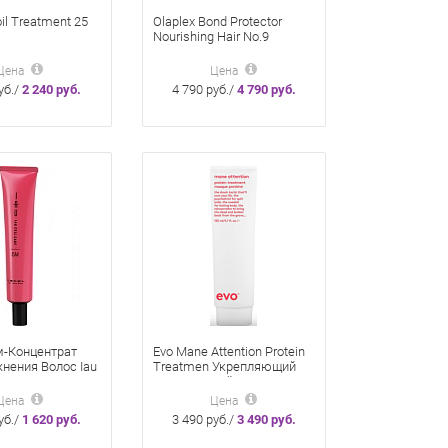
il Treatment 25
Olaplex Bond Protector
Nourishing Hair No.9
вливающее Для
Сыворотка для волос 90
в Волос
мл Serum
Цена
Цена
уб./
2 240 руб.
4 790 руб./
4 790 руб.
м-Концентрат
Evo Mane Attention Protein
нения Волос Iau
Treatmen Укрепляющий
5M 40 Мл
Протеиновый Уход Для
Волос 300 Мл
Цена
Цена
уб./
1 620 руб.
3 490 руб./
3 490 руб.