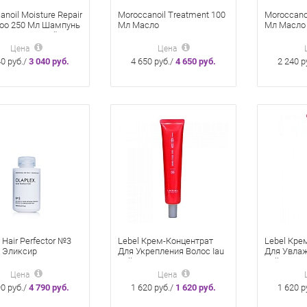
noil Moisture Repair
Moroccanoil Treatment 100
Moroccano
oo 250 Мл Шампунь
Мл Масло
Мл Масло
анавливающий
Восстанавливающее Для
Восстана
Всех Типов Волос
Всех Типо
Цена
Цена
40 руб./
3 040 руб.
4 650 руб./
4 650 руб.
2 240 р
 Hair Perfector №3
Lebel Крем-Концентрат
Lebel Кре
 Эликсир
Для Укрепления Волос Iau
Для Увлаж
Cell Care 5S 40Мл
Cell Care 
Цена
Цена
90 руб./
4 790 руб.
1 620 руб./
1 620 руб.
1 620 р