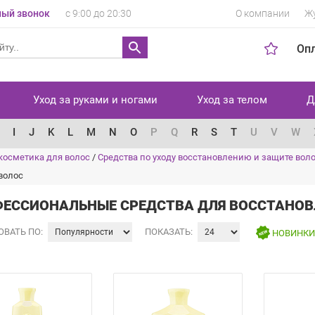
ый звонок
с 9:00 до 20:30
О компании
Ж
Оп
Уход за руками и ногами
Уход за телом
Д
I
J
K
L
M
N
O
P
Q
R
S
T
U
V
W
косметика для волос
/
Средства по уходу восстановлению и защите вол
волос
ЕССИОНАЛЬНЫЕ СРЕДСТВА ДЛЯ ВОССТАНОВ
ОВАТЬ ПО:
ПОКАЗАТЬ:
НОВИНК