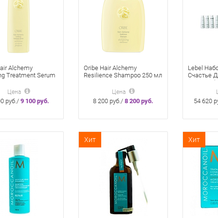
air Alchemy
Oribe Hair Alchemy
Lebel Наб
ing Treatment Serum
Resilience Shampoo 250 мл
Счастье Д
 Сыворотка-уход
Шампунь против ломкости
Средств (
репления
и сухости волос «Сила
Happiness
Цена
Цена
енных волос «Сила
Возрождения»
00 руб./
9 100 руб.
8 200 руб./
8 200 руб.
54 620 р
ждения»
Хит
Хит