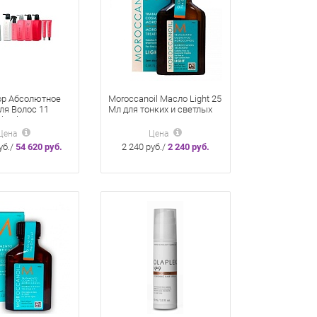
ор Абсолютное
Moroccanoil Масло Light 25
ля Волос 11
Мл для тонких и светлых
Absolute
волос
)
Цена
Цена
уб./
54 620 руб.
2 240 руб./
2 240 руб.