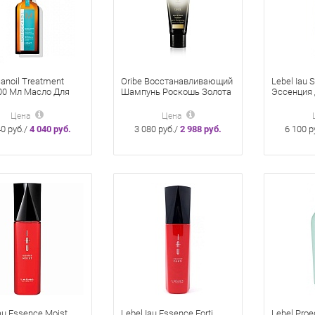
anoil Treatment
Oribe Восстанавливающий
Lebel Iau 
100 Мл Масло Для
Шампунь Роскошь Золота
Эссенция 
х/Тонких Волос
50 Мл
Мл
Цена
Цена
40 руб./
4 040 руб.
3 080 руб./
2 988 руб.
6 100 р
au Essence Moist
Lebel Iau Essence Forti
Lebel Proe