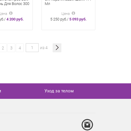
нь Для Волос 300
Мл
Цена
Цена
уб./
4 200 руб.
5 250 руб./
5 093 руб.
из 4
2
3
4
и
Уход за телом