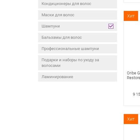
Кондиционеры для волос
Маски для волос
Хит
Шампуни
Бальзамы для волос
Профессиональные шампуни
Подарки и наборы по уходу за
волосами
Oribe G
Ламинирование
Restor
Восст
шампу
золота
9 1
Хит