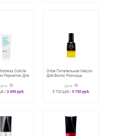
istress Cuticle
Oribe Питательное Масло
ем-Герметик Для
Для Волос Роскошь
я Концов
Золота 50 Мл
50 Мл
Цена
Цена
уб./
3 490 руб.
5 720 руб./
5 720 руб.