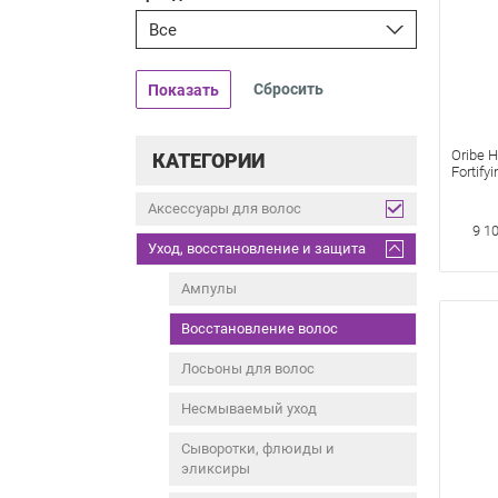
Все
Показать
Oribe H
КАТЕГОРИИ
Fortify
175 мл
для ук
Аксессуары для волос
ослабл
9 1
Возро
Уход, восстановление и защита
Ампулы
Восстановление волос
Лосьоны для волос
Несмываемый уход
Сыворотки, флюиды и
эликсиры