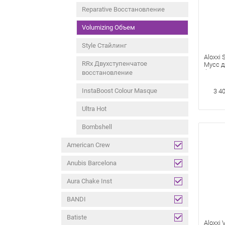
Reparative Восстановление
Volumizing Объем
Style Стайлинг
Aloxxi 
RRx Двухступенчатое
Мусс д
фиксац
восстановление
мл
InstaBoost Colour Masque
3 4
Ultra Hot
Bombshell
American Crew
Anubis Barcelona
Aura Chake Inst
BANDI
Batiste
Aloxxi 