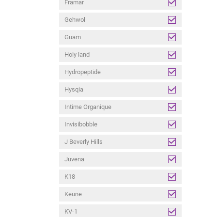
Framar
Gehwol
Guam
Holy land
Hydropeptide
Hysqia
Intime Organique
Invisibobble
J Beverly Hills
Juvena
K18
Keune
KV-1