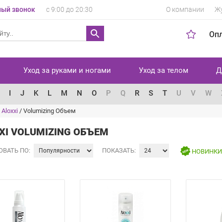
ый звонок
с 9:00 до 20:30
О компании
Ж
Оп
Уход за руками и ногами
Уход за телом
Д
I
J
K
L
M
N
O
P
Q
R
S
T
U
V
W
Aloxxi
/
Volumizing Объем
XI VOLUMIZING ОБЪЕМ
ОВАТЬ ПО:
ПОКАЗАТЬ:
НОВИНК