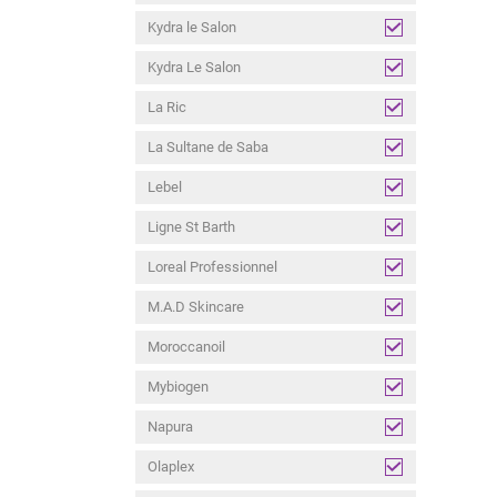
Kydra le Salon
Kydra Le Salon
La Ric
La Sultane de Saba
Lebel
Ligne St Barth
Loreal Professionnel
M.A.D Skincare
Moroccanoil
Mybiogen
Napura
Olaplex