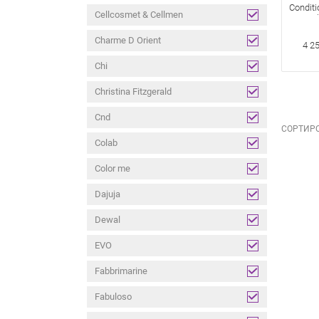
Condit
Cellcosmet & Cellmen
Для Об
Charme D Orient
4 2
Chi
Christina Fitzgerald
Cnd
СОРТИРО
Colab
Color me
Dajuja
Dewal
EVO
Fabbrimarine
Fabuloso