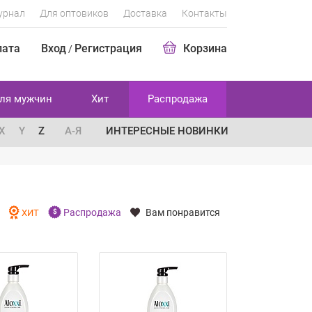
урнал
Для оптовиков
Доставка
Контакты
лата
Вход
Регистрация
Корзина
/
ля мужчин
Хит
Распродажа
X
Y
Z
А-Я
ИНТЕРЕСНЫЕ НОВИНКИ
Распродажа
Вам понравится
И
ХИТ