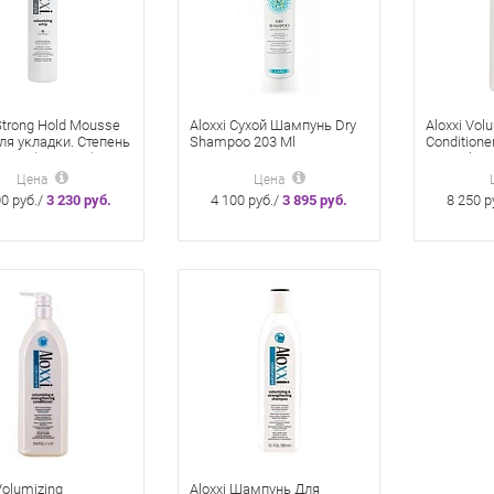
Strong Hold Mousse
Aloxxi Сухой Шампунь Dry
Aloxxi Vol
ля укладки. Степень
Shampoo 203 Ml
Condition
ии 5 (Сильная) 196
Для Объе
Цена
Цена
00 руб./
3 230 руб.
4 100 руб./
3 895 руб.
8 250 р
Volumizing
Aloxxi Шампунь Для