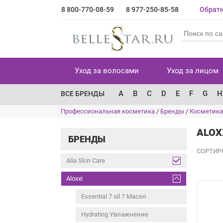
8 800-770-08-59
8 977-250-85-58
Обратн
Уход за волосами
Уход за лицом
A
B
C
D
E
F
G
H
ВСЕ БРЕНДЫ
Профессиональная косметика
/
Бренды
/
Косметика 
ALOX
БРЕНДЫ
СОРТИР
Alia Skin Care
Aloxxi
Essential 7 oil 7 Масел
Hydrating Увлажнение