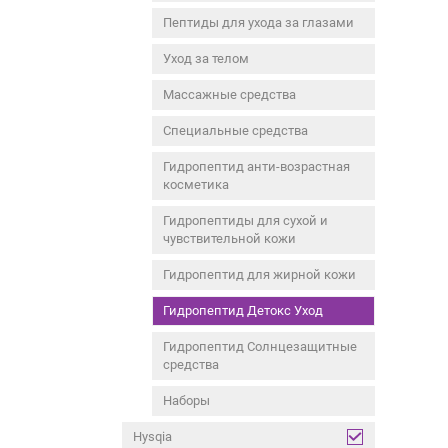
Пептиды для ухода за глазами
Уход за телом
Массажные средства
Специальные средства
Гидропептид анти-возрастная
косметика
Гидропептиды для сухой и
чувствительной кожи
Гидропептид для жирной кожи
Гидропептид Детокс Уход
Гидропептид Солнцезащитные
средства
Наборы
Hysqia