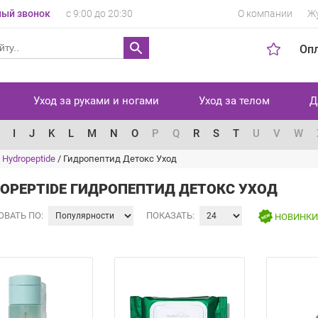
ый звонок
с 9:00 до 20:30
О компании
Ж
Оп
Уход за руками и ногами
Уход за телом
Д
I
J
K
L
M
N
O
P
Q
R
S
T
U
V
W
Hydropeptide
/
Гидропептид Детокс Уход
OPEPTIDE ГИДРОПЕПТИД ДЕТОКС УХОД
ОВАТЬ ПО:
ПОКАЗАТЬ:
НОВИНК