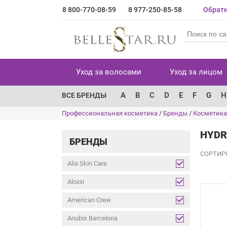
8 800-770-08-59
8 977-250-85-58
Обратн
Уход за волосами
Уход за лицом
A
B
C
D
E
F
G
H
ВСЕ БРЕНДЫ
Профессиональная косметика
/
Бренды
/
Косметика 
HYDR
БРЕНДЫ
СОРТИР
Alia Skin Care
Aloxxi
American Crew
Anubis Barcelona