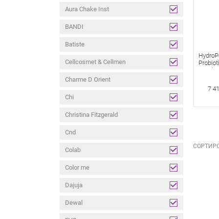
Aura Chake Inst
BANDI
Batiste
HydroP
Cellcosmet & Cellmen
Probiot
Пробио
для но
Charme D Orient
микро
7 4
Chi
Christina Fitzgerald
Cnd
СОРТИРО
Colab
Color me
Dajuja
Dewal