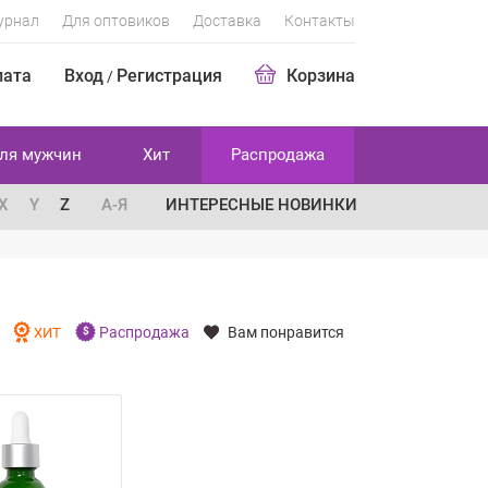
урнал
Для оптовиков
Доставка
Контакты
лата
Вход
Регистрация
Корзина
/
ля мужчин
Хит
Распродажа
X
Y
Z
А-Я
ИНТЕРЕСНЫЕ НОВИНКИ
Распродажа
Вам понравится
И
ХИТ