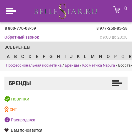
8 800-770-08-59
8 977-250-85-58
Обратный звонок
с 9:00 до 20:30
ВСЕ БРЕНДЫ
A
B
C
D
E
F
G
H
I
J
K
L
M
N
O
P
Q
R
Профессиональная косметика
/
Бренды
/
Косметика Napura
/
Восста
БРЕНДЫ
НОВИНКИ
ХИТ
Распродажа
Вам понравится