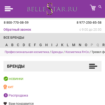
8 800-770-08-59
8 977-250-85-58
Обратный звонок
с 9:00 до 20:30
ВСЕ БРЕНДЫ
A
B
C
D
E
F
G
H
I
J
K
L
M
N
O
P
Q
R
Профессиональная косметика
/
Бренды
/
Косметика R+Co
/
Тревел 
БРЕНДЫ
НОВИНКИ
ХИТ
Распродажа
Вам понравится