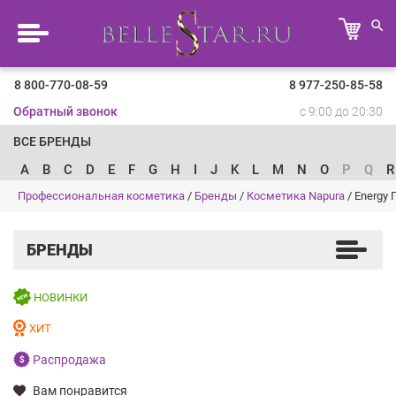
8 800-770-08-59
8 977-250-85-58
Обратный звонок
с 9:00 до 20:30
ВСЕ БРЕНДЫ
A
B
C
D
E
F
G
H
I
J
K
L
M
N
O
P
Q
R
Профессиональная косметика
/
Бренды
/
Косметика Napura
/
Energy
БРЕНДЫ
НОВИНКИ
ХИТ
Распродажа
Вам понравится