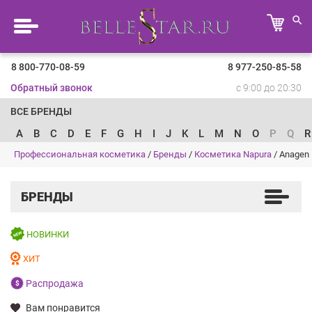
8 800-770-08-59
8 977-250-85-58
Обратный звонок
с 9:00 до 20:30
ВСЕ БРЕНДЫ
A
B
C
D
E
F
G
H
I
J
K
L
M
N
O
P
Q
R
Профессиональная косметика
/
Бренды
/
Косметика Napura
/
Anagen
БРЕНДЫ
НОВИНКИ
ХИТ
Распродажа
Вам понравится