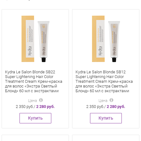
Kydra Le Salon Blonde SB22
Kydra Le Salon Blonde SB12
Super Lightening Hair Color
Super Lightening Hair Color
Treatment Cream Крем-краска
Treatment Cream Крем-краска
для волос «Экстра Светлый
для волос «Экстра Светлый
Блонд» 60 мл с экстрактами
Блонд» 60 мл с экстрактами
сои, сигезбекии и эпалина With
сои, сигезбекии и эпалина With
Sigesbeckia Extract Soy And
Sigesbeckia Extract Soy And
Цена
Цена
Epaline
Epaline
2 350 руб./
2 280 руб.
2 350 руб./
2 280 руб.
Купить
Купить