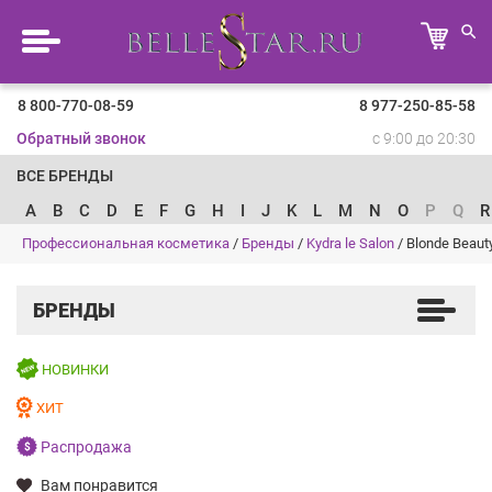
8 800-770-08-59
8 977-250-85-58
Обратный звонок
с 9:00 до 20:30
ВСЕ БРЕНДЫ
A
B
C
D
E
F
G
H
I
J
K
L
M
N
O
P
Q
R
Профессиональная косметика
/
Бренды
/
Kydra le Salon
/
Blonde Beaut
БРЕНДЫ
НОВИНКИ
ХИТ
Распродажа
Вам понравится