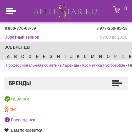
8 800-770-08-59
8 977-250-85-58
Обратный звонок
с 9:00 до 20:30
ВСЕ БРЕНДЫ
A
B
C
D
E
F
G
H
I
J
K
L
M
N
O
P
Q
R
Профессиональная косметика
/
Бренды
/
Косметика Hydropeptide
/
П
БРЕНДЫ
НОВИНКИ
ХИТ
Распродажа
Вам понравится