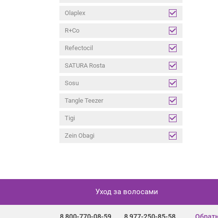
Olaplex
R+Co
Refectocil
SATURA Rosta
Sosu
Tangle Teezer
Tigi
Zein Obagi
Уход за волосами
8 800-770-08-59
8 977-250-85-58
Обратн