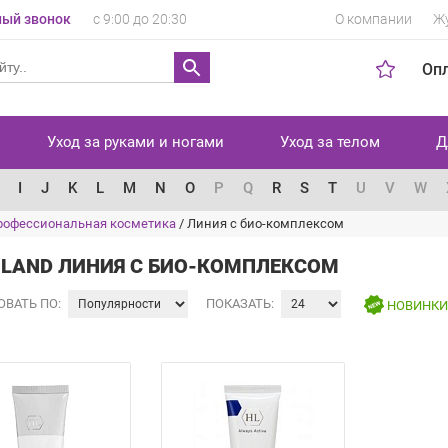
ый звонок
с 9:00 до 20:30
О компании
Ж
Оп
Уход за руками и ногами
Уход за телом
Д
I
J
K
L
M
N
O
P
Q
R
S
T
U
V
W
 профессиональная косметика
/
Линия с био-комплексом
 LAND ЛИНИЯ С БИО-КОМПЛЕКСОМ
ОВАТЬ ПО:
ПОКАЗАТЬ:
НОВИНК