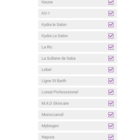
Keune
KV-1
Kydra le Salon
Kydra Le Salon
La Ric
La Sultane de Saba
Lebel
Ligne St Barth
Loreal Professionnel
M.A.D Skincare
Moroccanoil
Mybiogen
Napura