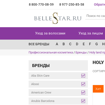
8 800-770-08-59
8 977-250-85-58
Обратн
Уход за волосами
Уход за лицом
A
B
C
D
E
F
G
H
ВСЕ БРЕНДЫ
Профессиональная косметика
/
Бренды
/
Holy land
HOLY
БРЕНДЫ
СОРТИР
Alia Skin Care
Aloxxi
Хит
American Crew
Anubis Barcelona