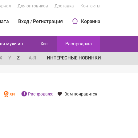
урнал
Для оптовиков
Доставка
Контакты
лата
Вход
Регистрация
Корзина
/
ля мужчин
Хит
Распродажа
X
Y
Z
А-Я
ИНТЕРЕСНЫЕ НОВИНКИ
Распродажа
Вам понравится
И
ХИТ