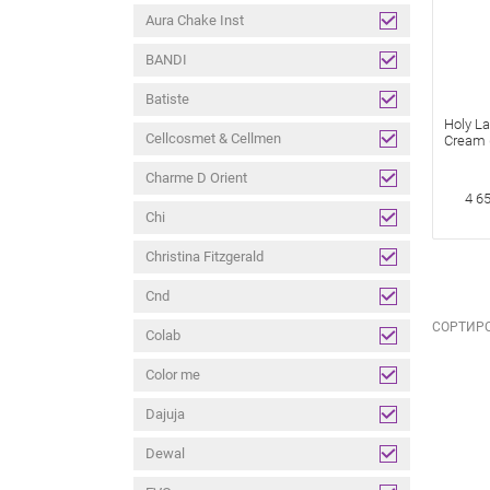
Aura Chake Inst
BANDI
Batiste
Holy La
Cellcosmet & Cellmen
Cream 
Мл
Charme D Orient
4 6
Chi
Christina Fitzgerald
Cnd
СОРТИРО
Colab
Color me
Dajuja
Dewal